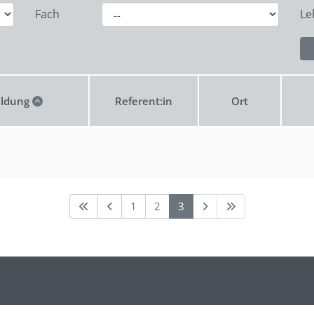
Fach
Le
ildung
Referent:in
Ort
1
2
3