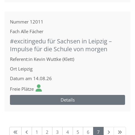
Nummer
12011
Fach
Alle Fächer
#excitingedu für Sachsen in Leipzig –
Impulse für die Schule von morgen
Referent:in
Kevin Wuttke (Klett)
Ort
Leipzig
Datum
am 14.08.26
Freie Plätze
Details
1
2
3
4
5
6
7