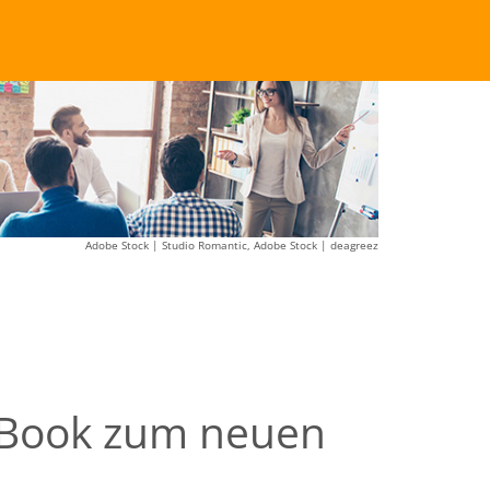
Adobe Stock | Studio Romantic, Adobe Stock | deagreez
s Book zum neuen