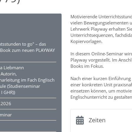
Motivierende Unterrichtsstund
vielen Bewegungselementen u
Lehrwerk Playway erhalten Sie
Unterrichtsequenzen, fachdida
Kopiervorlagen.
htsstunden to go" – das
s Book zum neuen PLAYWAY
In diesem Online-Seminar wir
Playway vorgestellt. Im Anschl
Books im Fokus.
na Liebmann
 Autorin,
Nach einer kurzen Einführung
arleitung im Fach Englisch
einer konkreten Unit praxisnah
le (Studienseminar
einsetzen können, um motivie
I GHR))
Englischunterricht zu gestalten
.2026
eminar
Zeiten