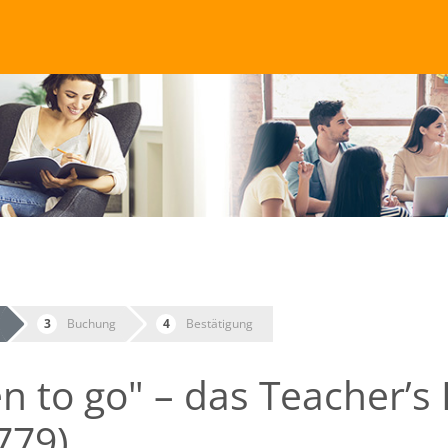
Buchung
Bestätigung
n to go" – das Teacher’
779)