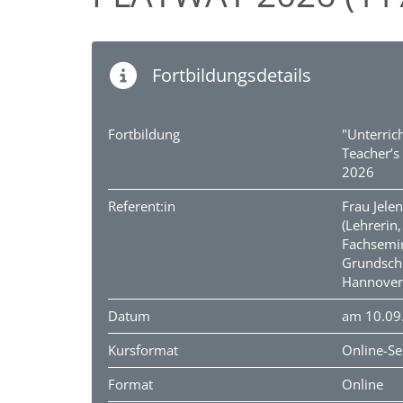
Fortbildungsdetails
Fortbildung
"Unterric
Teacher’
2026
Referent:in
Frau Jele
(Lehrerin,
Fachsemin
Grundschu
Hannover 
Datum
am 10.09
Kursformat
Online-S
Format
Online